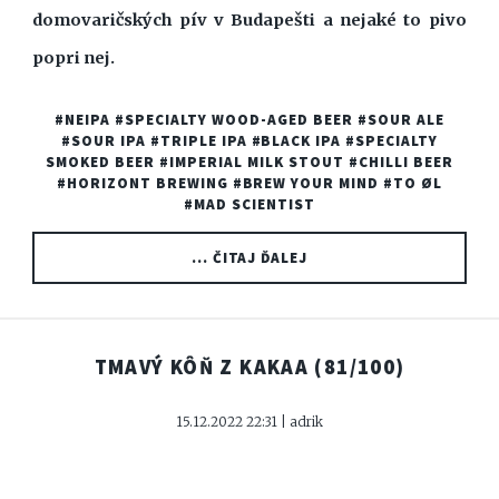
domovaričských pív v Budapešti a nejaké to pivo
popri nej.
#NEIPA
#SPECIALTY WOOD-AGED BEER
#SOUR ALE
#SOUR IPA
#TRIPLE IPA
#BLACK IPA
#SPECIALTY
SMOKED BEER
#IMPERIAL MILK STOUT
#CHILLI BEER
#HORIZONT BREWING
#BREW YOUR MIND
#TO ØL
#MAD SCIENTIST
... ČITAJ ĎALEJ
TMAVÝ KÔŇ Z KAKAA
(81/100)
15.12.2022 22:31 | adrik