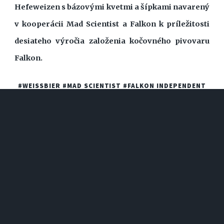
Hefeweizen s bázovými kvetmi a šípkami navarený
v kooperácii Mad Scientist a Falkon k príležitosti
desiateho výročia založenia kočovného pivovaru
Falkon.
#WEISSBIER
#MAD SCIENTIST
#FALKON INDEPENDENT
BREWERY
... ČITAJ ĎALEJ
PÁN DUCHOV
(79/100)
02.07.2022 15:31 | adrik