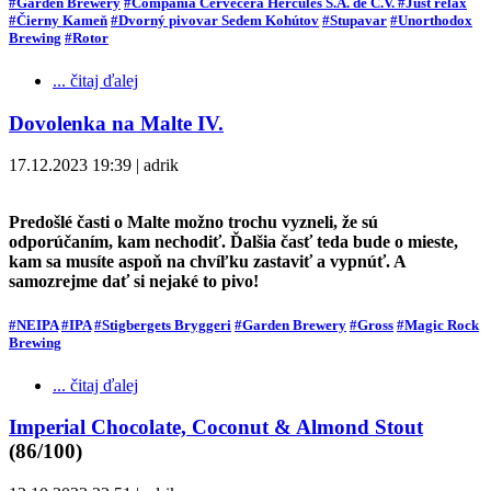
#Garden Brewery
#Compañía Cervecera Hércules S.A. de C.V.
#Just relax
#Čierny Kameň
#Dvorný pivovar Sedem Kohútov
#Stupavar
#Unorthodox
Brewing
#Rotor
... čitaj ďalej
Dovolenka na Malte IV.
17.12.2023 19:39 | adrik
Predošlé časti o Malte možno trochu vyzneli, že sú
odporúčaním, kam nechodiť. Ďalšia časť teda bude o mieste,
kam sa musíte aspoň na chvíľku zastaviť a vypnúť. A
samozrejme dať si nejaké to pivo!
#NEIPA
#IPA
#Stigbergets Bryggeri
#Garden Brewery
#Gross
#Magic Rock
Brewing
... čitaj ďalej
Imperial Chocolate, Coconut & Almond Stout
(86/100)