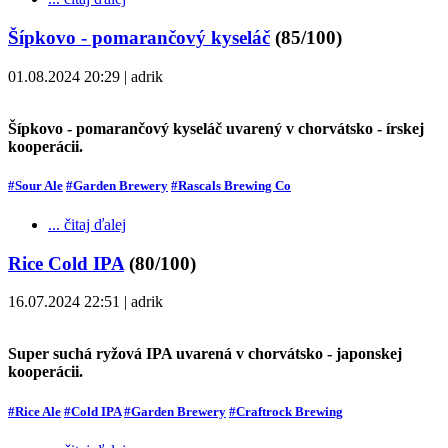
Šípkovo - pomarančový kyseláč
(85/100)
01.08.2024 20:29 | adrik
Šípkovo - pomarančový kyseláč uvarený v chorvátsko - írskej
kooperácii.
#Sour Ale
#Garden Brewery
#Rascals Brewing Co
... čitaj ďalej
Rice Cold IPA
(80/100)
16.07.2024 22:51 | adrik
Super suchá ryžová IPA uvarená v chorvátsko - japonskej
kooperácii.
#Rice Ale
#Cold IPA
#Garden Brewery
#Craftrock Brewing