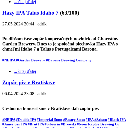
... čitaj ďalej
Hazy IPA Talus Idaho 7
(63/100)
27.05.2024 20:44 | adrik
Po dlhšom čase zopár kooperačných noviniek od Chorvátov
Garden Brewery. Dnes to je spoločná plechovka Hazy IPA s
chmeľmi Idaho 7 a Talus s Portugalcami Barona.
#NEIPA
#Garden Brewery
#Barona Brewing Company
... čitaj ďalej
Zopár pív v Bratislave
06.04.2024 23:08 | adrik
Cestou na koncert sme v Bratislave dali zopár pív.
#NEIPA
#Double IPA
#Imperial Stout
#Pastry Stout
#IPA
#Saison
#Black IPA
#American IPA
#Brut IPA
#Sibeeria
#Brewski
#Neon Raptor Brewing Co.