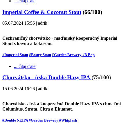
... čitaj ďalej
Imperial Coffee & Coconut Stout
(66/100)
05.07.2024 15:56 | adrik
Cezhraničný chorvátsko - maďarský kooperačný Imperial
Stout s kávou a kokosom.
#Imperial Stout
#Pastry Stout
#Garden Brewery
#B Bop
... čitaj ďalej
Chorvátsko - írska Double Hazy IPA
(75/100)
15.06.2024 16:26 | adrik
Chorvátsko - írska kooperačná Double Hazy IPA s chmeľmi
Columbus, Strata, Citra a Ekuanot.
#Double NEIPA
#Garden Brewery
#Whiplash