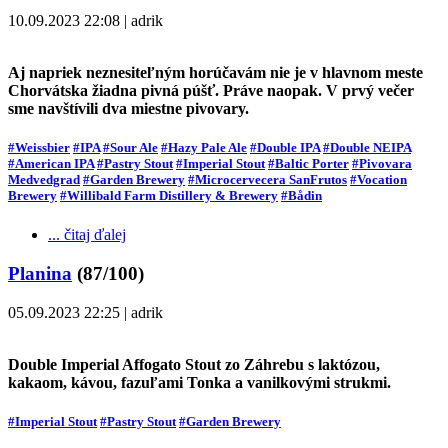
10.09.2023 22:08 | adrik
Aj napriek neznesiteľným horúčavám nie je v hlavnom meste
Chorvátska žiadna pivná púšť. Práve naopak. V prvý večer
sme navštívili dva miestne pivovary.
#Weissbier
#IPA
#Sour Ale
#Hazy Pale Ale
#Double IPA
#Double NEIPA
#American IPA
#Pastry Stout
#Imperial Stout
#Baltic Porter
#Pivovara
Medvedgrad
#Garden Brewery
#Microcervecera SanFrutos
#Vocation
Brewery
#Willibald Farm Distillery & Brewery
#Bådin
... čitaj ďalej
Planina
(87/100)
05.09.2023 22:25 | adrik
Double Imperial Affogato Stout zo Záhrebu s laktózou,
kakaom, kávou, fazuľami Tonka a vanilkovými strukmi.
#Imperial Stout
#Pastry Stout
#Garden Brewery