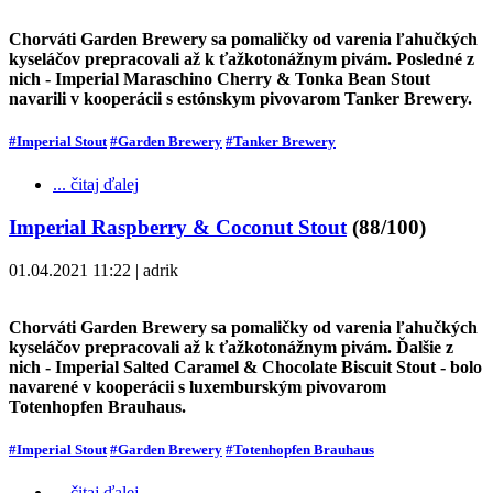
Chorváti Garden Brewery sa pomaličky od varenia ľahučkých
kyseláčov prepracovali až k ťažkotonážnym pivám. Posledné z
nich - Imperial Maraschino Cherry & Tonka Bean Stout
navarili v kooperácii s estónskym pivovarom Tanker Brewery.
#Imperial Stout
#Garden Brewery
#Tanker Brewery
... čitaj ďalej
Imperial Raspberry & Coconut Stout
(88/100)
01.04.2021 11:22 | adrik
Chorváti Garden Brewery sa pomaličky od varenia ľahučkých
kyseláčov prepracovali až k ťažkotonážnym pivám. Ďalšie z
nich - Imperial Salted Caramel & Chocolate Biscuit Stout - bolo
navarené v kooperácii s luxemburským pivovarom
Totenhopfen Brauhaus.
#Imperial Stout
#Garden Brewery
#Totenhopfen Brauhaus
... čitaj ďalej