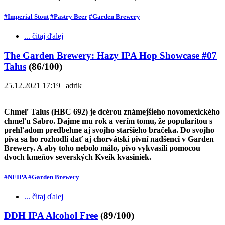
#Imperial Stout
#Pastry Beer
#Garden Brewery
... čitaj ďalej
The Garden Brewery: Hazy IPA Hop Showcase #07
Talus
(86/100)
25.12.2021 17:19 | adrik
Chmeľ Talus (HBC 692) je dcérou známejšieho novomexického
chmeľu Sabro. Dajme mu rok a verím tomu, že popularitou s
prehľadom predbehne aj svojho staršieho bračeka. Do svojho
piva sa ho rozhodli dať aj chorvátski pivní nadšenci v Garden
Brewery. A aby toho nebolo málo, pivo vykvasili pomocou
dvoch kmeňov severských Kveik kvasiniek.
#NEIPA
#Garden Brewery
... čitaj ďalej
DDH IPA Alcohol Free
(89/100)