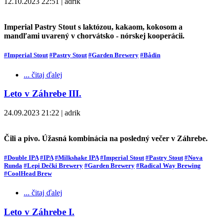
12.10.2023 22:51 | adrik
Imperial Pastry Stout s laktózou, kakaom, kokosom a
mandľami uvarený v chorvátsko - nórskej kooperácii.
#Imperial Stout
#Pastry Stout
#Garden Brewery
#Bådin
... čitaj ďalej
Leto v Záhrebe III.
24.09.2023 21:22 | adrik
Čili a pivo. Úžasná kombinácia na posledný večer v Záhrebe.
#Double IPA
#IPA
#Milkshake IPA
#Imperial Stout
#Pastry Stout
#Nova
Runda
#Lepi Dečki Brewery
#Garden Brewery
#Radical Way Brewing
#CoolHead Brew
... čitaj ďalej
Leto v Záhrebe I.