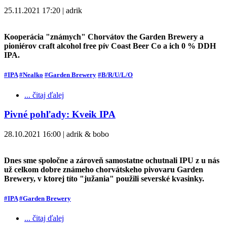
25.11.2021 17:20 | adrik
Kooperácia "známych" Chorvátov the Garden Brewery a
pioniérov craft alcohol free pív Coast Beer Co a ich 0 % DDH
IPA.
#IPA
#Nealko
#Garden Brewery
#B/R/U/L/O
... čitaj ďalej
Pivné pohľady: Kveik IPA
28.10.2021 16:00 | adrik & bobo
Dnes sme spoločne a zároveň samostatne ochutnali IPU z u nás
už celkom dobre známeho chorvátskeho pivovaru Garden
Brewery, v ktorej títo "južania" použili severské kvasinky.
#IPA
#Garden Brewery
... čitaj ďalej