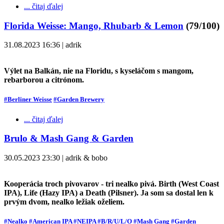
... čitaj ďalej
Florida Weisse: Mango, Rhubarb & Lemon
(79/100)
31.08.2023 16:36 | adrik
Výlet na Balkán, nie na Floridu, s kyseláčom s mangom,
rebarborou a citrónom.
#Berliner Weisse
#Garden Brewery
... čitaj ďalej
Brulo & Mash Gang & Garden
30.05.2023 23:30 | adrik & bobo
Kooperácia troch pivovarov - tri nealko pivá. Birth (West Coast
IPA), Life (Hazy IPA) a Death (Pilsner). Ja som sa dostal len k
prvým dvom, nealko ležiak oželiem.
#Nealko
#American IPA
#NEIPA
#B/R/U/L/O
#Mash Gang
#Garden