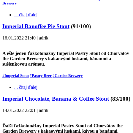
Brewery
... čitaj ďalej
Imperial Banoffee Pie Stout
(91/100)
16.01.2022 21:40 | adrik
A ešte jeden ťažkotonážny Imperial Pastry Stout od Chorvátov
the Garden Brewery s kakaovými luskami, bánanmi a
sušienkovou arómou.
#Imperial Stout
#Pastry Beer
#Garden Brewery
... čitaj ďalej
Imperial Chocolate, Banana & Coffee Stout
(83/100)
14.01.2022 22:01 | adrik
Ďalší ťažkotonážny Imperial Pastry Stout od Chorvátov the
Garden Brewery s kakaovými luskami, kávou a banánmi.