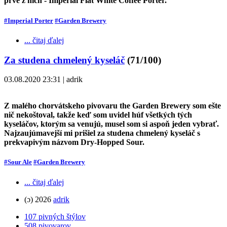
prvé z nich - Imperial Flat White Coffee Porter.
#Imperial Porter
#Garden Brewery
... čitaj ďalej
Za studena chmelený kyseláč
(71/100)
03.08.2020 23:31 | adrik
Z malého chorvátskeho pivovaru the Garden Brewery som ešte
nič nekoštoval, takže keď som uvidel húf všetkých tých
kyseláčov, ktorým sa venujú, musel som si aspoň jeden vybrať.
Najzaujúmavejší mi prišiel za studena chmelený kyseláč s
prekvapivým názvom Dry-Hopped Sour.
#Sour Ale
#Garden Brewery
... čitaj ďalej
(ɔ) 2026
adrik
107 pivných štýlov
508 pivovarov