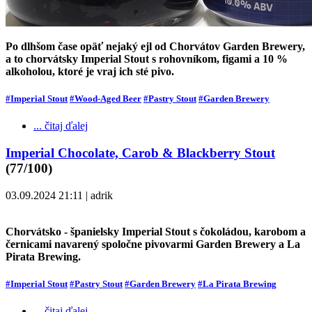
Po dlhšom čase opäť nejaký ejl od Chorvátov Garden Brewery,
a to chorvátsky Imperial Stout s rohovníkom, figami a 10 %
alkoholou, ktoré je vraj ich sté pivo.
#Imperial Stout
#Wood-Aged Beer
#Pastry Stout
#Garden Brewery
... čitaj ďalej
Imperial Chocolate, Carob & Blackberry Stout
(77/100)
03.09.2024 21:11 | adrik
Chorvátsko - španielsky Imperial Stout s čokoládou, karobom a
černicami navarený spoločne pivovarmi Garden Brewery a La
Pirata Brewing.
#Imperial Stout
#Pastry Stout
#Garden Brewery
#La Pirata Brewing
... čitaj ďalej