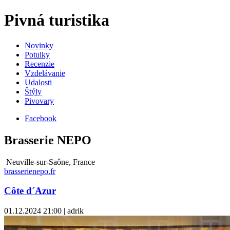
Pivná turistika
Novinky
Potulky
Recenzie
Vzdelávanie
Udalosti
Štýly
Pivovary
Facebook
Brasserie NEPO
Neuville-sur-Saône, France
brasserienepo.fr
Côte d´Azur
01.12.2024 21:00 | adrik